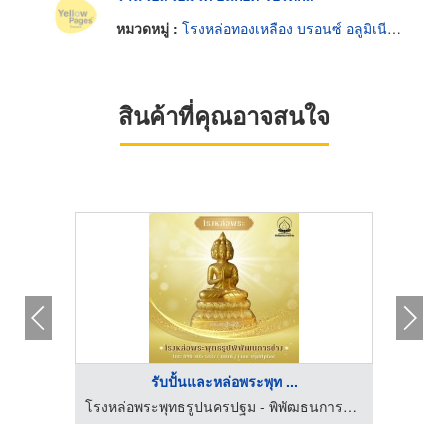
หมวดหมู่ :
โรงหล่อทองเหลือง บรอนซ์ อลูมิเนียมและแมกนีเซียม
สินค้าที่คุณอาจสนใจ
รับปั้นและหล่อพระพุท ...
โรงหล่อพระพุทธรูปนครปฐม - พิพัฒธนการช่าง
โรงหล่อพระพุทธรูปนครปฐม - พิพัฒธนการช่าง