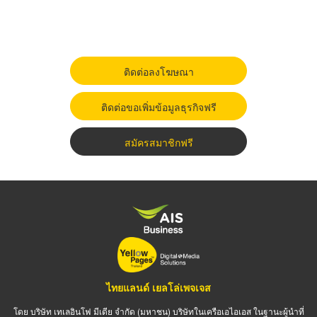
ติดต่อลงโฆษณา
ติดต่อขอเพิ่มข้อมูลธุรกิจฟรี
สมัครสมาชิกฟรี
ไทยแลนด์ เยลโล่เพจเจส
โดย บริษัท เทเลอินโฟ มีเดีย จำกัด (มหาชน) บริษัทในเครือเอไอเอส ในฐานะผู้นำที่