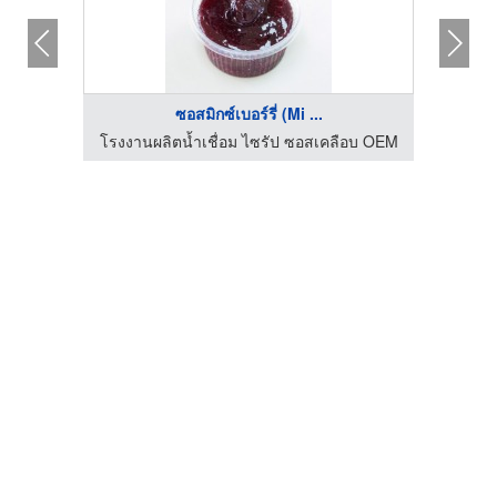
ซอสมิกซ์เบอร์รี่ (Mi ...
อบ OEM
โรงงานผลิตน้ำเชื่อม ไซรัป ซอสเคลือบ OEM
โรงงา