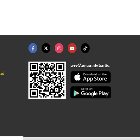
ดาวน์โหลดแอปพลิเคชัน
นธ์