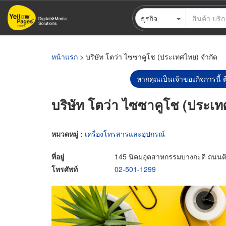
ข้าม
ธุรกิจ
ไป
ยัง
เนื้อหา
หลัก
หน้าแรก
> บริษัท โตว่า ไซซาคูโช (ประเทศไทย) จำกัด
หากคุณเป็นเจ้าของกิจการนี้ ต
บริษัท โตว่า ไซซาคูโช (ประเท
หมวดหมู่ :
เครื่องโทรสารและอุปกรณ์
ที่อยู่
145 นิคมอุตสาหกรรมบางกะดี ถนนติ
โทรศัพท์
02-501-1299