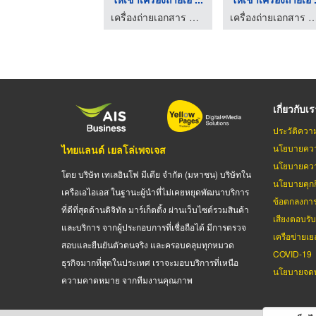
เครื่องถ่ายเอกสาร ลพบุรี พีโอ.โอเอ. เซ็นเตอร์
เครื่องถ่ายเอกสาร ลพบุรี พีโอ.โอเอ. 
เกี่ยวกับเ
ประวัติควา
นโยบายควา
ไทยแลนด์ เยลโล่เพจเจส
นโยบายควา
โดย บริษัท เทเลอินโฟ มีเดีย จำกัด (มหาชน) บริษัทใน
นโยบายคุกกี
เครือเอไอเอส ในฐานะผู้นำที่ไม่เคยหยุดพัฒนาบริการ
ข้อตกลงกา
ที่ดีที่สุดด้านดิจิทัล มาร์เก็ตติ้ง ผ่านเว็บไซต์รวมสินค้า
เสียงตอบรั
และบริการ จากผู้ประกอบการที่เชื่อถือได้ มีการตรวจ
เครือข่ายเย
สอบและยืนยันตัวตนจริง และครอบคลุมทุกหมวด
COVID-19
ธุรกิจมากที่สุดในประเทศ เราจะมอบบริการที่เหนือ
นโยบายจดท
ความคาดหมาย จากทีมงานคุณภาพ