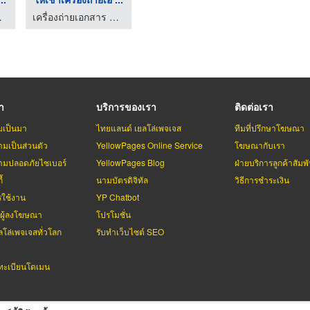
เซ็นเตอร์
เครื่องถ่ายเอกสาร ลพบุรี พีโอ.โอเอ. เซ็นเตอร์
รา
บริการของเรา
ติดต่อเรา
มเป็นมา
ไทยแลนด์ เยลโล่เพจเจส
ทีมที่ปรึกษาโฆษณา
มเป็นส่วนตัว
YellowPages Online Service
โฆษณากับเรา
มปลอดภัยไซเบอร์
YellowPages Blog
ฝ่ายบริการลูกค้าสัมพั
้
นามบัตรดิจิทัล
วิธีการชำระเงิน
รใช้งาน
YP Chatbot
บผู้ลงโฆษณา
โปรโมชั่น
ลโล่เพจเจสทั่วโลก
รับทำเว็บไซต์ SEO
ะเบียนโดเมน