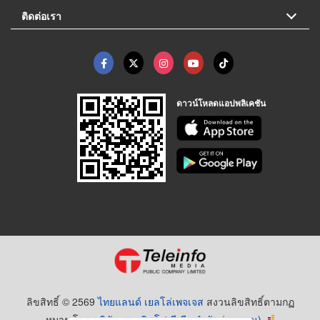
ติดต่อเรา
ดาวน์โหลดแอปพลิเคชัน
ลิขสิทธิ์ © 2569
ไทยแลนด์ เยลโล่เพจเจส
สงวนลิขสิทธิ์ตามกฏ
หมาย โดย
บริษัท เทเลอินโฟ มีเดีย จำกัด (มหาชน)