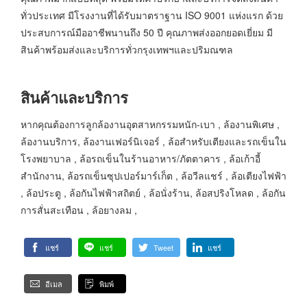
ทั่วประเทศ มีโรงงานที่ได้รับมาตราฐาน ISO 9001 แห่งแรก ด้วย
ประสบการณ์มืออาชีพนานถึง 50 ปี คุณภาพส่งออกยอดเยี่ยม มี
สินค้าพร้อมส่งและบริการทั่วกรุงเทพฯและปริมณฑล
สินค้าและบริการ
หากคุณต้องการลูกล้องานอุตสาหกรรมหนัก-เบา , ล้องานพิเศษ ,
ล้องานบริการ, ล้องานเฟอร์นิเจอร์ , ล้อสำหรับเตียงและรถเข็นใน
โรงพยาบาล , ล้อรถเข็นในร้านอาหาร/ภัตตาคาร , ล้อเก้าอี้
สำนักงาน, ล้อรถเข็นซุปเปอร์มาร์เก็ต , ล้อวีลแชร์ , ล้อเตียงไฟฟ้า
, ล้อประตู , ล้อกันไฟฟ้าสถิตย์ , ล้อนั่งร้าน, ล้อสปริงโหลด , ล้อกัน
การสั่นสะเทือน , ล้อยางลม ,
แชร์
แชร์
Tweet
แชร์
อีเมล
พิมพ์