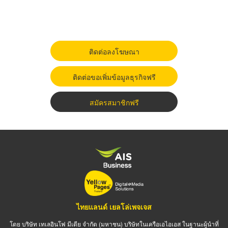
ติดต่อลงโฆษณา
ติดต่อขอเพิ่มข้อมูลธุรกิจฟรี
สมัครสมาชิกฟรี
ไทยแลนด์ เยลโล่เพจเจส
โดย บริษัท เทเลอินโฟ มีเดีย จำกัด (มหาชน) บริษัทในเครือเอไอเอส ในฐานะผู้นำที่