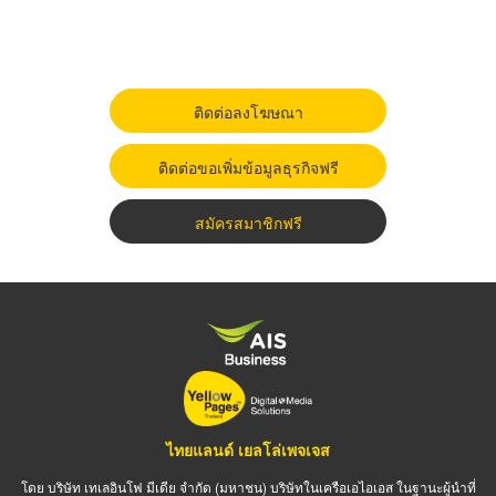
ติดต่อลงโฆษณา
ติดต่อขอเพิ่มข้อมูลธุรกิจฟรี
สมัครสมาชิกฟรี
ไทยแลนด์ เยลโล่เพจเจส
โดย บริษัท เทเลอินโฟ มีเดีย จำกัด (มหาชน) บริษัทในเครือเอไอเอส ในฐานะผู้นำที่