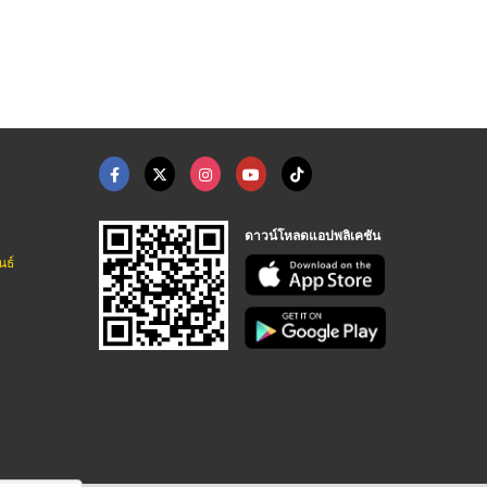
ดาวน์โหลดแอปพลิเคชัน
นธ์