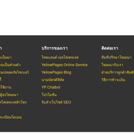
รา
บริการของเรา
ติดต่อเรา
มเป็นมา
ไทยแลนด์ เยลโล่เพจเจส
ทีมที่ปรึกษาโฆษณา
มเป็นส่วนตัว
YellowPages Online Service
โฆษณากับเรา
มปลอดภัยไซเบอร์
YellowPages Blog
ฝ่ายบริการลูกค้าสัมพั
้
นามบัตรดิจิทัล
วิธีการชำระเงิน
รใช้งาน
YP Chatbot
บผู้ลงโฆษณา
โปรโมชั่น
ลโล่เพจเจสทั่วโลก
รับทำเว็บไซต์ SEO
ะเบียนโดเมน