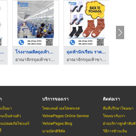
ยถุงเท้าเกรดส ...
โรงงานผลิตถุงเท้าคุณ ...
ถุงเท้านักเรียน ราคา ...
ท้าขายส่ง ราคาถูก
อาณาจักรถุงเท้าขายส่ง ราคาถูก
อาณาจักรถุงเท้าขายส่ง ราคาถูก
รา
บริการของเรา
ติดต่อเรา
มเป็นมา
ไทยแลนด์ เยลโล่เพจเจส
ทีมที่ปรึกษาโฆษณา
มเป็นส่วนตัว
YellowPages Online Service
โฆษณากับเรา
มปลอดภัยไซเบอร์
YellowPages Blog
ฝ่ายบริการลูกค้าสัมพั
้
นามบัตรดิจิทัล
วิธีการชำระเงิน