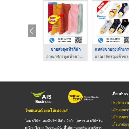
ขายส่งถุงเท้าเด็ก
ขายส่งถุงเท้ากีฬา
แหล่งขา
อาณาจักรถุงเท้าขายส่ง ราคาถูก
อาณาจักรถุงเท้าขายส่ง ราคาถูก
อาณาจักรถุงเ
เกี่ยวกับเ
ประวัติควา
นโยบายควา
ไทยแลนด์ เยลโล่เพจเจส
นโยบายควา
โดย บริษัท เทเลอินโฟ มีเดีย จำกัด (มหาชน) บริษัทใน
นโยบายคุกกี
เครือเอไอเอส ในฐานะผู้นำที่ไม่เคยหยุดพัฒนาบริการ