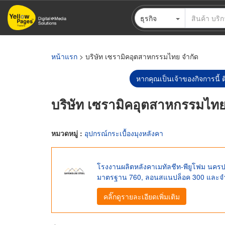
ข้าม
ธุรกิจ
ไป
ยัง
เนื้อหา
หลัก
หน้าแรก
> บริษัท เซรามิคอุตสาหกรรมไทย จำกัด
หากคุณเป็นเจ้าของกิจการนี้ ต
บริษัท เซรามิคอุตสาหกรรมไทย
หมวดหมู่ :
อุปกรณ์กระเบื้องมุงหลังคา
โรงงานผลิตหลังคาเมทัลชีท-พียูโฟม นครป
มาตรฐาน 760, ลอนสแนปล็อค 300 และจำห
คลิ๊กดูรายละเอียดเพิ่มเติม