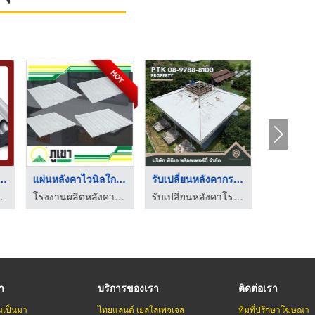
HOT
ะสีลูกฟูกราคา ...
แผ่นหลังคาไวนิลใกล้ฉ ...
รับเปลี่ยนหลังคากระเ ...
กระเบื้อ
 สหรุ่งกิจโลหะ
โรงงานผลิตหลังคาไวนิล แผ่นพลาสวูด ตราภูเขา
รับเปลี่ยนหลังคาโรงงาน ลดความร้อน - พีทีเค พร็อพเพอร์ตี้
รา
บริการของเรา
ติดต่อเรา
มเป็นมา
ไทยแลนด์ เยลโล่เพจเจส
ทีมที่ปรึกษาโฆษณา