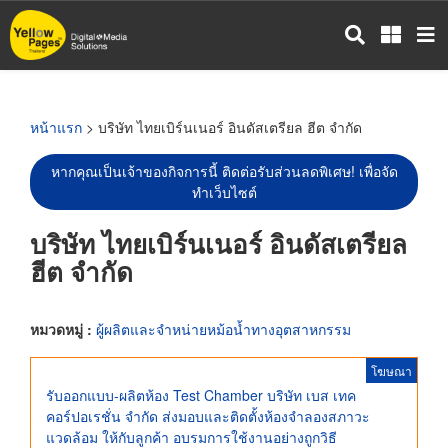
ข้าม
ไป
ยัง
เนื้อหา
หลัก
หน้าแรก
> บริษัท ไทยเบิร์นเนอร์ อินดัสเตรียล ฮีต จำกัด
หากคุณเป็นเจ้าของกิจการนี้ ติดต่อรับส่วนลดพิเศษ! เพื่อจัด
ทำเว็บไซต์
บริษัท ไทยเบิร์นเนอร์ อินดัสเตรียล
ฮีต จำกัด
หมวดหมู่ :
ผู้ผลิตและจำหน่ายหม้อน้ำทางอุตสาหกรรม
โฆษณา
รับออกแบบ-ผลิตห้อง Test Chamber บริษัท เบส เทค
คอร์ปอเรชั่น จำกัด ส่งมอบและติดตั้งห้องจำลองสภาวะ
แวดล้อม ให้กับลูกค้า อบรมการใช้งานอย่างถูกวิธี