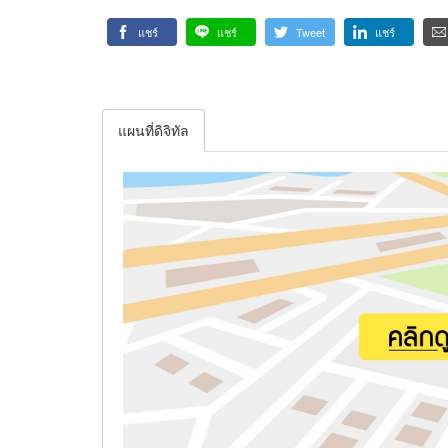
แชร์
แชร์
Tweet
แชร์
แผนที่ดิจิทัล