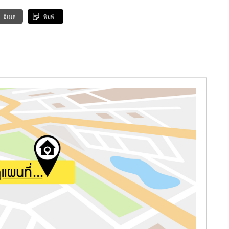
อีเมล
พิมพ์