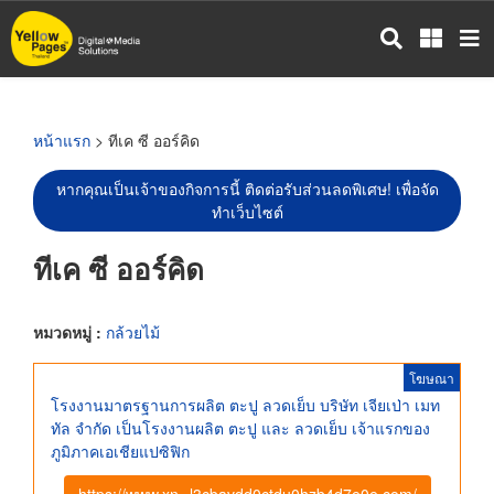
ข้าม
ไป
ยัง
เนื้อหา
หลัก
หน้าแรก
> ทีเค ซี ออร์คิด
หากคุณเป็นเจ้าของกิจการนี้ ติดต่อรับส่วนลดพิเศษ! เพื่อจัด
ทำเว็บไซต์
ทีเค ซี ออร์คิด
หมวดหมู่ :
กล้วยไม้
โฆษณา
โรงงานมาตรฐานการผลิต ตะปู ลวดเย็บ บริษัท เจียเป่า เมท
ทัล จำกัด เป็นโรงงานผลิต ตะปู และ ลวดเย็บ เจ้าแรกของ
ภูมิภาคเอเชียแปซิฟิก
https://www.xn--l3cbavdd0ctdu0hzb4d7e0e.com/