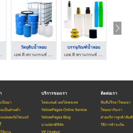
วัตถุดิบน้ำหอม
บรรจุภัณฑ์น้ำหอม
 หัวเชื้อน้ำหอม
เอฟ.ที.ฟราแกรนซ์ หัวเชื้อน้ำหอม
เอฟ.ที.ฟราแกรนซ์ หัวเชื้อน้ำหอม
รา
บริการของเรา
ติดต่อเรา
มเป็นมา
ไทยแลนด์ เยลโล่เพจเจส
ทีมที่ปรึกษาโฆษณา
มเป็นส่วนตัว
YellowPages Online Service
โฆษณากับเรา
มปลอดภัยไซเบอร์
YellowPages Blog
ฝ่ายบริการลูกค้าสัมพั
้
นามบัตรดิจิทัล
วิธีการชำระเงิน
รใช้งาน
YP Chatbot