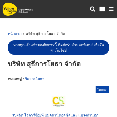
ข้าม
ไป
ยัง
เนื้อหา
หลัก
หน้าแรก
> บริษัท สุธีการโยธา จำกัด
หากคุณเป็นเจ้าของกิจการนี้ ติดต่อรับส่วนลดพิเศษ! เพื่อจัด
ทำเว็บไซต์
บริษัท สุธีการโยธา จำกัด
หมวดหมู่ :
วิศวกรโยธา
โฆษณา
รับผลิต โรตารี่จ๊อยท์ แมคคานิคอลซีลและ แปรงถ่านทุก