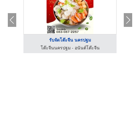
รับจัดโต๊ะจีน นครปฐม
น
โต๊ะจีนนครปฐม - อนันต์โต๊ะจีน