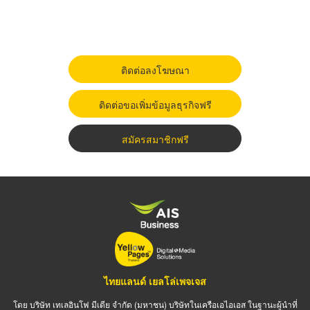
ติดต่อลงโฆษณา
ติดต่อขอเพิ่มข้อมูลธุรกิจฟรี
สมัครสมาชิกฟรี
ไทยแลนด์ เยลโล่เพจเจส
โดย บริษัท เทเลอินโฟ มีเดีย จำกัด (มหาชน) บริษัทในเครือเอไอเอส ในฐานะผู้นำที่