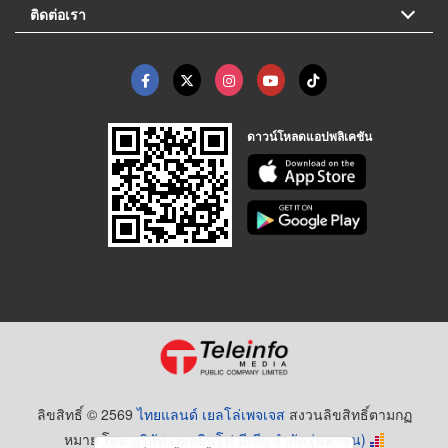
ติดต่อเรา
ดาวน์โหลดแอปพลิเคชัน
ลิขสิทธิ์ © 2569
ไทยแลนด์ เยลโล่เพจเจส
สงวนลิขสิทธิ์ตามกฏ
หมาย โดย
บริษัท เทเลอินโฟ มีเดีย จำกัด (มหาชน)