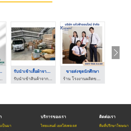
เสื้อผ้า O ...
รับนำเข้าเสื้อผ้าจาก ...
ขายส่งชุดนักศึกษา
คเก็ต - เอ็น พี ซี พาวเวอร์
รับนำเข้าสินค้าจากจีนราคาถูก - พีดับเบิ้ลยู คาโก้ โลจิสติกส์
ร้าน โรงงานผลิตขายส่งชุดยูนิฟอร์ม - แก้วฟ้าออนไลน์ โบ๊เบ๊
รา
บริการของเรา
ติดต่อเรา
มเป็นมา
ไทยแลนด์ เยลโล่เพจเจส
ทีมที่ปรึกษาโฆษณา