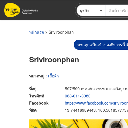
ข้าม
ธุรกิจ
ไป
ยัง
เนื้อหา
หลัก
หน้าแรก
> Sriviroonphan
หากคุณเป็นเจ้าของกิจการนี้ ต
Sriviroonphan
หมวดหมู่ :
เสื้อผ้า
ที่อยู่
597/599 ถนนจักรเพรช แขวงวังบูร
โทรศัพท์
088-011-3980
Facebook
https://www.facebook.com/sriviroo
พิกัด
13.74416989443, 100.501857773