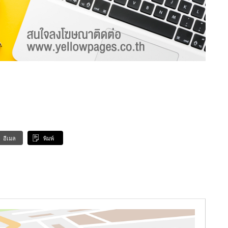
อีเมล
พิมพ์