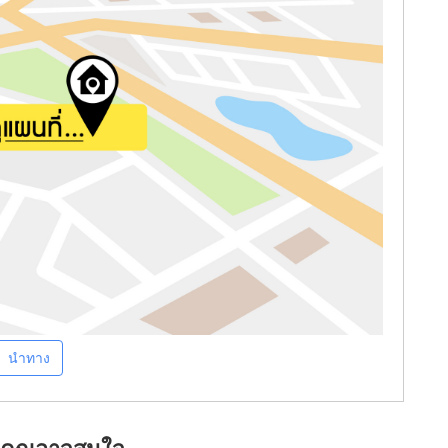
นำทาง