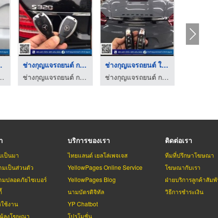
นต์ ล ...
ช่างกุญแจรถยนต์ กรุง ...
ช่างกุญแจรถยนต์ ใกล้ ...
์ กรุงเทพ - อ.วิทย์กุญแจ
ช่างกุญแจรถยนต์ กรุงเทพ - อ.วิทย์กุญแจ
ช่างกุญแจรถยนต์ กรุงเทพ - อ.วิทย์กุญแจ
รา
บริการของเรา
ติดต่อเรา
มเป็นมา
ไทยแลนด์ เยลโล่เพจเจส
ทีมที่ปรึกษาโฆษณา
มเป็นส่วนตัว
YellowPages Online Service
โฆษณากับเรา
มปลอดภัยไซเบอร์
YellowPages Blog
ฝ่ายบริการลูกค้าสัมพั
้
นามบัตรดิจิทัล
วิธีการชำระเงิน
รใช้งาน
YP Chatbot
บผู้ลงโฆษณา
โปรโมชั่น