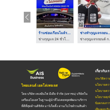
ร้านทํากุญแจรีโมทรถย ...
ร้านซ่อมเรือนไมล์รถย ...
ช่างทํากุญแจรถย
ช่างกุญแจ 24 ชั่วโมง ชลบุรี - คีย์ 24
ช่างกุญแจ 24 ชั่วโมง ชลบุรี - คีย์ 24
ช่างกุญแจรถยนต
เกี่ยวกับเ
ประวัติควา
นโยบายควา
ไทยแลนด์ เยลโล่เพจเจส
นโยบายควา
โดย บริษัท เทเลอินโฟ มีเดีย จำกัด (มหาชน) บริษัทใน
นโยบายคุกกี
เครือเอไอเอส ในฐานะผู้นำที่ไม่เคยหยุดพัฒนาบริการ
ข้อตกลงกา
ที่ดีที่สุดด้านดิจิทัล มาร์เก็ตติ้ง ผ่านเว็บไซต์รวมสินค้า
เสียงตอบรั