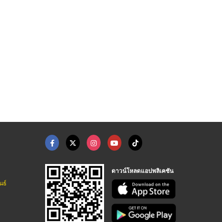
ช่างปลดล็อคกุญแจรถ ใ ...
ร้านทำกุญแจรีโมทรถย ...
รับซ่อมตู้เซฟ นนทบุร ...
ช่างกุญแจรถยนต์ กรุงเทพ - อ.วิทย์กุญแจ
ช่างกุญแจรถยนต์ กรุงเทพ - อ.วิทย์กุญแจ
รับซ่อมตู้เซฟ - วีเอสเค ตู้เซฟ
ดาวน์โหลดแอปพลิเคชัน
นธ์