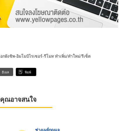
ฝังชิพ-อิมโมบิไรเซอร์-รีโมท ทำเพิ่ม/ทำใหม่/รีเซ็ต
อีเมล
พิมพ์
ที่คุณอาจสนใจ
ช่างเมย์กุญแจ