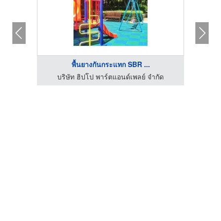
พื้นยางกันกระแทก SBR ...
กัด
บริษัท ฮิปโป พาร์ตแอนด์เพลย์ จำกัด
บร