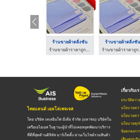
ร้านขายผ้าตลิ่งชัน
ร้านขายผ้าตลิ่งชั
ร้านขายผ้าราคาถูก เค.พี.เอ็ม เท็กซ์ไทล์
ร้านขายผ้าราคา
เกี่ยวกับเ
ประวัติควา
นโยบายควา
ไทยแลนด์ เยลโล่เพจเจส
นโยบายควา
โดย บริษัท เทเลอินโฟ มีเดีย จำกัด (มหาชน) บริษัทใน
นโยบายคุกกี
เครือเอไอเอส ในฐานะผู้นำที่ไม่เคยหยุดพัฒนาบริการ
ข้อตกลงกา
ที่ดีที่สุดด้านดิจิทัล มาร์เก็ตติ้ง ผ่านเว็บไซต์รวมสินค้า
เสียงตอบรั