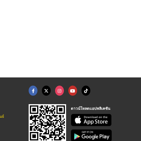
ดาวน์โหลดแอปพลิเคชัน
นธ์