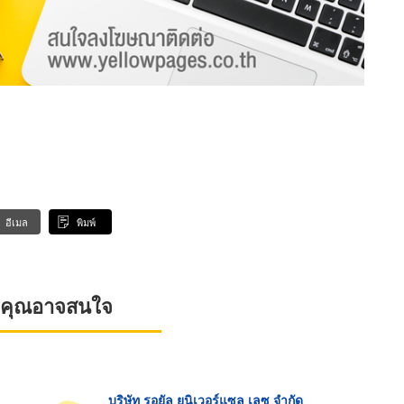
อีเมล
พิมพ์
ที่คุณอาจสนใจ
บริษัท รอยัล ยูนิเวอร์แซล เลซ จำกัด