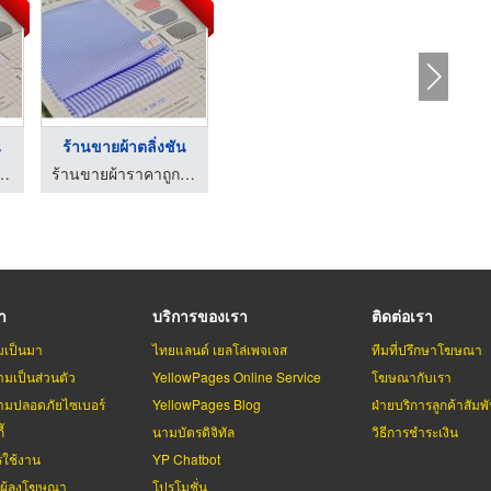
น
ร้านขายผ้าตลิ่งชัน
ถูก เค.พี.เอ็ม เท็กซ์ไทล์
ร้านขายผ้าราคาถูก เค.พี.เอ็ม เท็กซ์ไทล์
รา
บริการของเรา
ติดต่อเรา
มเป็นมา
ไทยแลนด์ เยลโล่เพจเจส
ทีมที่ปรึกษาโฆษณา
มเป็นส่วนตัว
YellowPages Online Service
โฆษณากับเรา
มปลอดภัยไซเบอร์
YellowPages Blog
ฝ่ายบริการลูกค้าสัมพั
้
นามบัตรดิจิทัล
วิธีการชำระเงิน
รใช้งาน
YP Chatbot
บผู้ลงโฆษณา
โปรโมชั่น