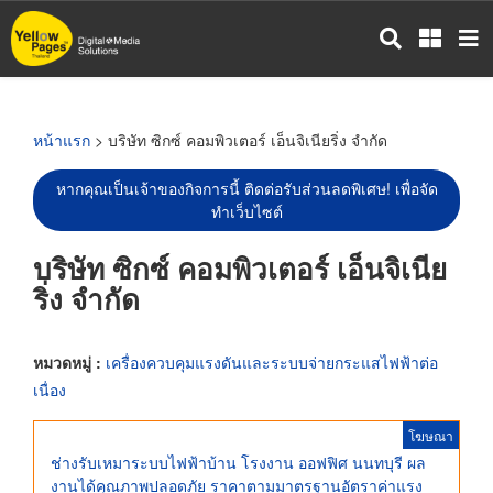
ข้าม
ไป
ยัง
เนื้อหา
หลัก
หน้าแรก
> บริษัท ซิกซ์ คอมพิวเตอร์ เอ็นจิเนียริ่ง จำกัด
หากคุณเป็นเจ้าของกิจการนี้ ติดต่อรับส่วนลดพิเศษ! เพื่อจัด
ทำเว็บไซต์
บริษัท ซิกซ์ คอมพิวเตอร์ เอ็นจิเนีย
ริ่ง จำกัด
หมวดหมู่ :
เครื่องควบคุมแรงดันและระบบจ่ายกระแสไฟฟ้าต่อ
เนื่อง
โฆษณา
ช่างรับเหมาระบบไฟฟ้าบ้าน โรงงาน ออฟฟิศ นนทบุรี ผล
งานได้คุณภาพปลอดภัย ราคาตามมาตรฐานอัตราค่าแรง