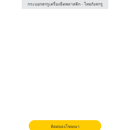
TENER
กระบอกสกรูเครื่องฉีดพลาสติก - ไทยกังสกรู
กระบอ
ติดต่อลงโฆษณา