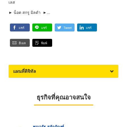
เลส
► น็อต สกรู มิลดำ ►...
แชร์
แชร์
Tweet
แชร์
อีเมล
พิมพ์
แผนที่ดิจิทัล
ธุรกิจที่คุณอาจสนใจ
ชญารัฐ สลักภัณฑ์