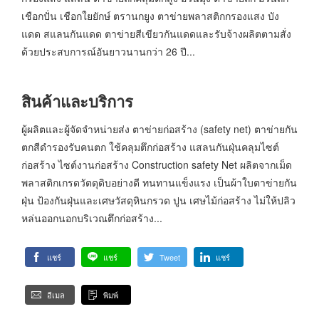
เชือกปั่น เชือกใยยักษ์ ตรานกยูง ตาข่ายพลาสติกกรองแสง บัง
แดด สแลนกันแดด ตาข่ายสีเขียวกันแดดและรับจ้างผลิตตามสั่ง
ด้วยประสบการณ์อันยาวนานกว่า 26 ปี...
สินค้าและบริการ
ผู้ผลิตและผู้จัดจำหน่ายส่ง ตาข่ายก่อสร้าง (safety net) ตาข่ายกัน
ตกสีดำรองรับคนตก ใช้คลุมตึกก่อสร้าง แสลนกันฝุ่นคลุมไซต์
ก่อสร้าง ไซต์งานก่อสร้าง Construction safety Net ผลิตจากเม็ด
พลาสติกเกรดวัตดุดิบอย่างดี ทนทานแข็งแรง เป็นผ้าใบตาข่ายกัน
ฝุ่น ป้องกันฝุ่นและเศษวัสดุหินกรวด ปูน เศษไม้ก่อสร้าง ไม่ให้ปลิว
หล่นออกนอกบริเวณตึกก่อสร้าง...
แชร์
แชร์
Tweet
แชร์
อีเมล
พิมพ์