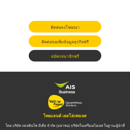
ติดต่อลงโฆษณา
ติดต่อขอเพิ่มข้อมูลธุรกิจฟรี
สมัครสมาชิกฟรี
ไทยแลนด์ เยลโล่เพจเจส
โดย บริษัท เทเลอินโฟ มีเดีย จำกัด (มหาชน) บริษัทในเครือเอไอเอส ในฐานะผู้นำที่