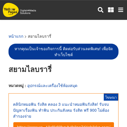
ข้าม
ไป
ยัง
เนื้อหา
หลัก
หน้าแรก
> สยามไลบรารี่
หากคุณเป็นเจ้าของกิจการนี้ ติดต่อรับส่วนลดพิเศษ! เพื่อจัด
ทำเว็บไซต์
สยามไลบรารี่
หมวดหมู่ :
อุปกรณ์และเครื่องใช้ห้องสมุด
โฆษณา
คลินิกหมอฟัน รังสิต คลอง 3 แนะนำหมอฟันรังสิต! รับจบ
ปัญหาเรื่องฟัน ทําฟัน ประกันสังคม รังสิต ฟรี 900 ไม่ต้อง
สำรองจ่าย
https://www.xn--12cf0dj2bgvb4b2aa7d4ab3rkg.com/