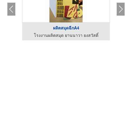
ผลิตสมุดฉีกA4
ดิ์
โรงงานผลิตสมุด ยานนาวา ยงสวัสดิ์
โร