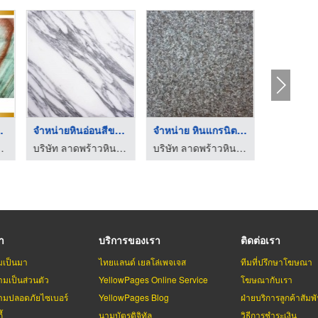
ายธรร ...
จำหน่ายหินอ่อนสีขาว ...
จำหน่าย หินแกรนิตพ่ ...
 ธง อี้ (ไทยแลนด์)
บริษัท ลาดพร้าวหินอ่อน จำกัด
บริษัท ลาดพร้าวหินอ่อน จำกัด
รา
บริการของเรา
ติดต่อเรา
มเป็นมา
ไทยแลนด์ เยลโล่เพจเจส
ทีมที่ปรึกษาโฆษณา
มเป็นส่วนตัว
YellowPages Online Service
โฆษณากับเรา
มปลอดภัยไซเบอร์
YellowPages Blog
ฝ่ายบริการลูกค้าสัมพั
้
นามบัตรดิจิทัล
วิธีการชำระเงิน