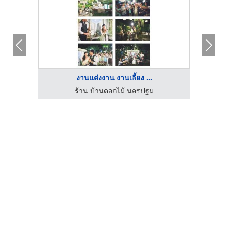
งานแต่งงาน งานเลี้ยง ...
MC Inky MC for events MC in English พิธีกรรับจ้าง พิธีกรมืออาชีพ รับงานพิธีกรสองภาษา พิธีกรงานอีเว้นท์ภาษาอังกฤษ
ร้าน บ้านดอกไม้ นครปฐม