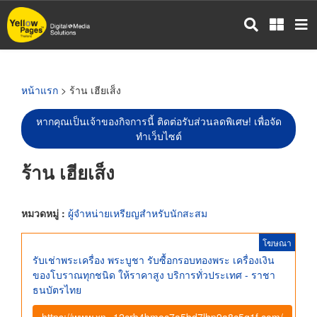
ข้าม
ไป
ยัง
เนื้อหา
หลัก
หน้าแรก
> ร้าน เฮียเส็ง
หากคุณเป็นเจ้าของกิจการนี้ ติดต่อรับส่วนลดพิเศษ! เพื่อจัด
ทำเว็บไซต์
ร้าน เฮียเส็ง
หมวดหมู่ :
ผู้จำหน่ายเหรียญสำหรับนักสะสม
โฆษณา
รับเช่าพระเครื่อง พระบูชา รับซื้อกรอบทองพระ เครื่องเงิน
ของโบราณทุกชนิด ให้ราคาสูง บริการทั่วประเทศ - ราชา
ธนบัตรไทย
https://www.xn--12crb4bmoc7a5bd7lhp9a8c5g1f.com/