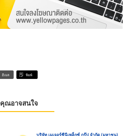
อีเมล
พิมพ์
ที่คุณอาจสนใจ
บริษัท เมเจอร์ซีนีเพล็กซ์ กรุ๊ป จำกัด (มหาชน)