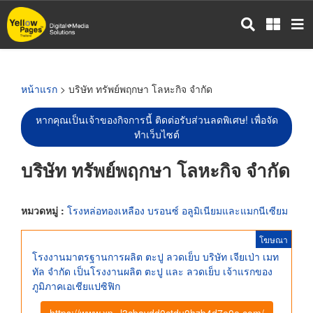
ข้าม
ไป
ยัง
เนื้อหา
หลัก
หน้าแรก
> บริษัท ทรัพย์พฤกษา โลหะกิจ จำกัด
หากคุณเป็นเจ้าของกิจการนี้ ติดต่อรับส่วนลดพิเศษ! เพื่อจัด
ทำเว็บไซต์
บริษัท ทรัพย์พฤกษา โลหะกิจ จำกัด
หมวดหมู่ :
โรงหล่อทองเหลือง บรอนซ์ อลูมิเนียมและแมกนีเซียม
โฆษณา
โรงงานมาตรฐานการผลิต ตะปู ลวดเย็บ บริษัท เจียเป่า เมท
ทัล จำกัด เป็นโรงงานผลิต ตะปู และ ลวดเย็บ เจ้าแรกของ
ภูมิภาคเอเชียแปซิฟิก
https://www.xn--l3cbavdd0ctdu0hzb4d7e0e.com/