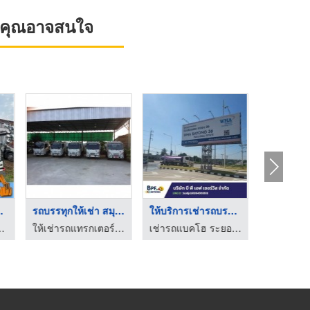
ที่คุณอาจสนใจ
 6 ล้ ...
รถบรรทุกให้เช่า สมุท ...
ให้บริการเช่ารถบรรทุ ...
ปทุมธานี - โชคทรัพย์อภิชัย
ให้เช่ารถแทรกเตอร์ - ไอ.ที.วาย.การโยธา
เช่ารถแบคโฮ ระยอง บี พี เอฟ เซอร์วิส