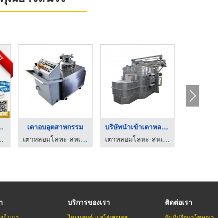
HOT
ป บ่อวิ ...
รับสั่งทำเหรียญรางวั ...
เตาอบอุตสาหกรรม
โรงกลึงบ่อวิน ศรีราชา ชลบุรี จีวี เอ็นจิเนียริ่ง
โรงงานผลิตเหรียญรางวัล บิวตี้ คัมพลีท แมนูแฟคเตอร์
เตาหลอมโลหะ-สหเศรษฐภัณฑ์ (1978)
รา
บริการของเรา
ติดต่อเรา
มเป็นมา
ไทยแลนด์ เยลโล่เพจเจส
ทีมที่ปรึกษาโฆษณา