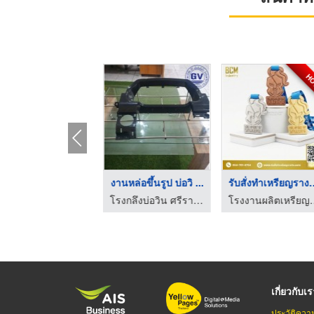
สร้างเตาหลอม
สั่งทำพระประธานตามแบ ...
งานหล่อขึ้นรู
เตาหลอมโลหะ-สหเศรษฐภัณฑ์ (1978)
โรงหล่อพระพุทธรูปนครปฐม - พิพัฒธนการช่าง
เกี่ยวกับเ
ประวัติควา