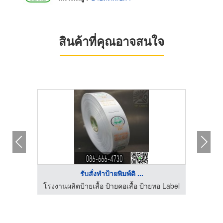
สินค้าที่คุณอาจสนใจ
รับสั่งทำป้ายพิมพ์ติ ...
อ Label
โรงงานผลิตป้ายเสื้อ ป้ายคอเสื้อ ป้ายทอ Label
โรงงาน