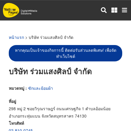
ข้าม
ไป
ยัง
เนื้อหา
หลัก
หน้าแรก
> บริษัท ร่วมแสงศิลป์ จำกัด
หากคุณเป็นเจ้าของกิจการนี้ ติดต่อรับส่วนลดพิเศษ! เพื่อจัด
ทำเว็บไซต์
บริษัท ร่วมแสงศิลป์ จำกัด
หมวดหมู่ :
ซักและย้อมผ้า
ที่อยู่
298 หมู่ 2 ซอยวิรุณราษฎร์ ถนนเศรษฐกิจ 1 ตำบลอ้อมน้อย
อำเภอกระทุ่มแบน จังหวัดสมุทรสาคร 74130
โทรศัพท์
02-810-0745