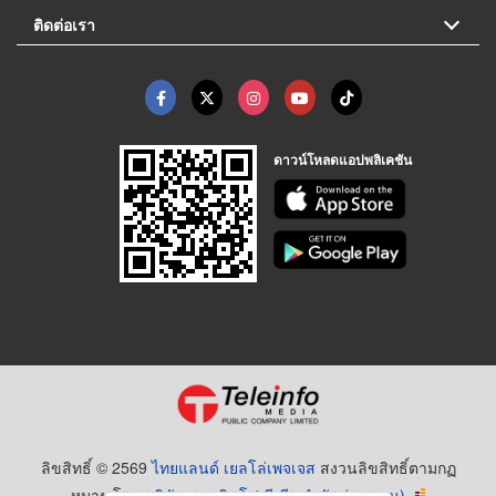
ติดต่อเรา
ดาวน์โหลดแอปพลิเคชัน
ลิขสิทธิ์ © 2569
ไทยแลนด์ เยลโล่เพจเจส
สงวนลิขสิทธิ์ตามกฏ
หมาย โดย
บริษัท เทเลอินโฟ มีเดีย จำกัด (มหาชน)