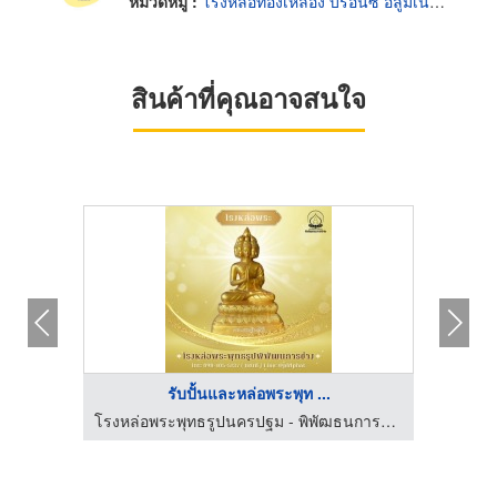
หมวดหมู่ :
โรงหล่อทองเหลือง บรอนซ์ อลูมิเนียมและแมกนีเซียม
สินค้าที่คุณอาจสนใจ
รับปั้นและหล่อพระพุท ...
โรงหล่อพระพุทธรูปนครปฐม - พิพัฒธนการช่าง
โรงหล่อพระพุทธรูปนครปฐม - พิพัฒธนการช่าง