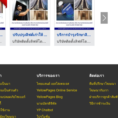
..
ปรับปรุงลิฟต์เก่าให้ ...
บริการบำรุงรักษาลิฟต ...
กรุงเทพ - ดีทรัสส์
บริษัทติดตั้งลิฟท์โดยสาร กรุงเทพ - ดีทรัสส์
บริษัทติดตั้งลิฟท์โดยสาร กรุงเทพ - ดีทรัสส์
รา
บริการของเรา
ติดต่อเรา
มเป็นมา
ไทยแลนด์ เยลโล่เพจเจส
ทีมที่ปรึกษาโฆษณา
มเป็นส่วนตัว
YellowPages Online Service
โฆษณากับเรา
มปลอดภัยไซเบอร์
YellowPages Blog
ฝ่ายบริการลูกค้าสัมพั
้
นามบัตรดิจิทัล
วิธีการชำระเงิน
รใช้งาน
YP Chatbot
บผู้ลงโฆษณา
โปรโมชั่น