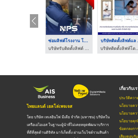
อะไหล่บันไดเลื่อน อะ ...
ซ่อมลิฟต์โรงงาน โกดั ...
บริษัทติดตั้งลิฟต์แล .
บริษัทรับติดตั้งลิฟต์ จำหน่ายลิฟต์และบันไดเลื่อน | NPS PLUS
บริษัทรับติดตั้งลิฟต์ จำหน่ายลิฟต์และบันไดเลื่อน | NPS PLUS
บริษัทติดตั้งลิฟท์โดยสาร 
เกี่ยวกับเ
ประวัติควา
นโยบายควา
ไทยแลนด์ เยลโล่เพจเจส
นโยบายควา
โดย บริษัท เทเลอินโฟ มีเดีย จำกัด (มหาชน) บริษัทใน
นโยบายคุกกี
เครือเอไอเอส ในฐานะผู้นำที่ไม่เคยหยุดพัฒนาบริการ
ข้อตกลงกา
ที่ดีที่สุดด้านดิจิทัล มาร์เก็ตติ้ง ผ่านเว็บไซต์รวมสินค้า
เสียงตอบรั