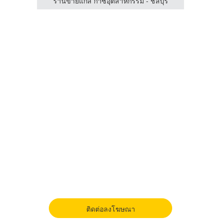
กซิเจ่น
ร้านขายแก๊ส ก๊าซอุตสาหกรรม - ชลบุรี
ติดต่อลงโฆษณา