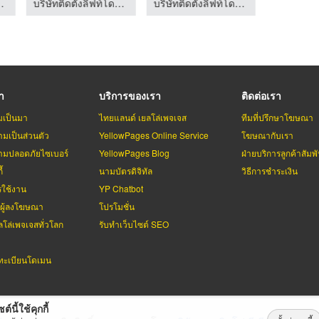
กรุงเทพ - ดีทรัสส์
บริษัทติดตั้งลิฟท์โดยสาร กรุงเทพ - ดีทรัสส์
บริษัทติดตั้งลิฟท์โดยสาร กรุงเทพ - ดีทรัสส์
รา
บริการของเรา
ติดต่อเรา
มเป็นมา
ไทยแลนด์ เยลโล่เพจเจส
ทีมที่ปรึกษาโฆษณา
มเป็นส่วนตัว
YellowPages Online Service
โฆษณากับเรา
มปลอดภัยไซเบอร์
YellowPages Blog
ฝ่ายบริการลูกค้าสัมพั
้
นามบัตรดิจิทัล
วิธีการชำระเงิน
รใช้งาน
YP Chatbot
บผู้ลงโฆษณา
โปรโมชั่น
ลโล่เพจเจสทั่วโลก
รับทำเว็บไซต์ SEO
ะเบียนโดเมน
ต์นี้ใช้คุกกี้