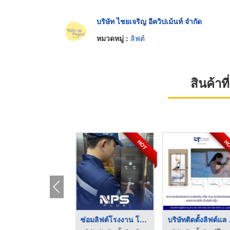
บริษัท ไชยเจริญ อีควิปเม้นท์ จำกัด
หมวดหมู่ :
ลิฟต์
สินค้า
HOT
H
อะไหล่บันไดเลื่อน อะ ...
ซ่อมลิฟต์โรงงาน โกดั ...
บริษัทติดตั้งลิฟต์แล .