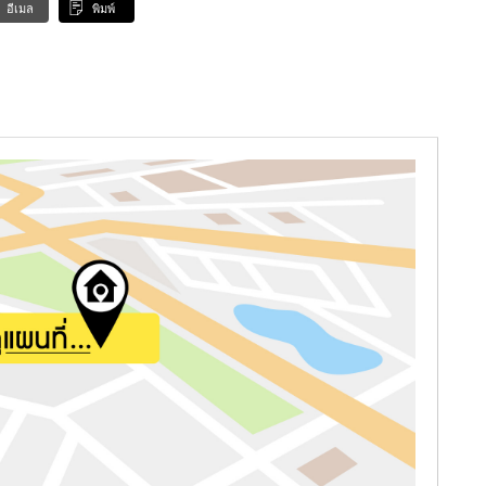
อีเมล
พิมพ์