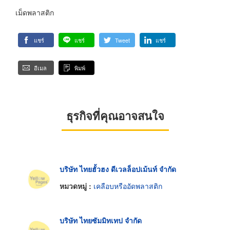
เม็ดพลาสติก
แชร์
แชร์
Tweet
แชร์
อีเมล
พิมพ์
ธุรกิจที่คุณอาจสนใจ
บริษัท ไทยฮั้วฮง ดีเวลล็อปเม้นท์ จำกัด
หมวดหมู่ :
เคลือบหรืออัดพลาสติก
บริษัท ไทยซัมมิทเทป จำกัด