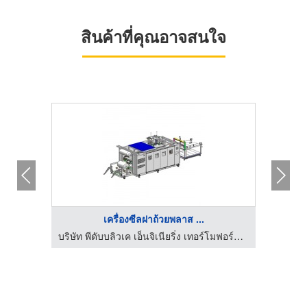
สินค้าที่คุณอาจสนใจ
เครื่องซีลฝาถ้วยพลาส ...
ิต
บริษัท พีดับบลิวเค เอ็นจิเนียริ่ง เทอร์โมฟอร์มเมอร์ จำกัด
จินไ