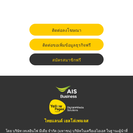
ติดต่อลงโฆษณา
ติดต่อขอเพิ่มข้อมูลธุรกิจฟรี
สมัครสมาชิกฟรี
ไทยแลนด์ เยลโล่เพจเจส
โดย บริษัท เทเลอินโฟ มีเดีย จำกัด (มหาชน) บริษัทในเครือเอไอเอส ในฐานะผู้นำที่