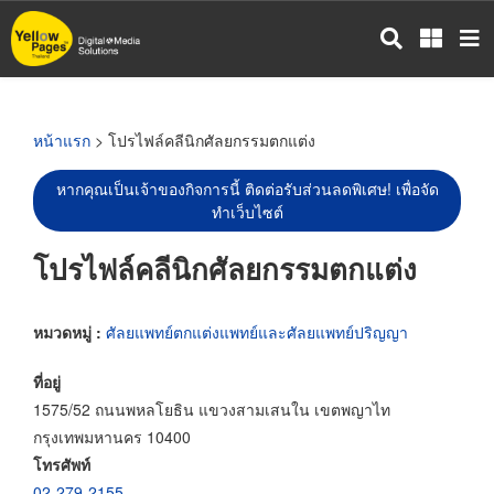
ข้าม
ไป
ยัง
เนื้อหา
หลัก
หน้าแรก
> โปรไฟล์คลีนิกศัลยกรรมตกแต่ง
หากคุณเป็นเจ้าของกิจการนี้ ติดต่อรับส่วนลดพิเศษ! เพื่อจัด
ทำเว็บไซต์
โปรไฟล์คลีนิกศัลยกรรมตกแต่ง
หมวดหมู่ :
ศัลยแพทย์ตกแต่งแพทย์และศัลยแพทย์ปริญญา
ที่อยู่
1575/52 ถนนพหลโยธิน แขวงสามเสนใน เขตพญาไท
กรุงเทพมหานคร 10400
โทรศัพท์
02-279-2155