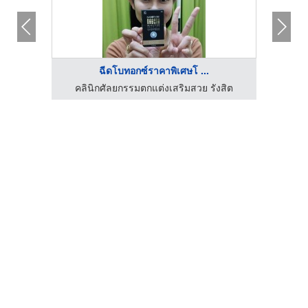
ฉีดโบทอกซ์ราคาพิเศษโ ...
งสิต
คลินิกศัลยกรรมตกแต่งเสริมสวย รังสิต
คลิ