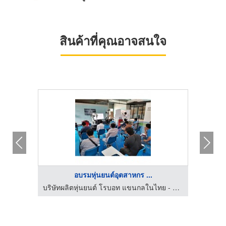
สินค้าที่คุณอาจสนใจ
อบรมหุ่นยนต์อุตสาหกร ...
บริษัท นำคนต่างด้าวมาทำงานในประเทศ พี.ซี 80 แอนด์ เซอร์วิส จำกัด
บริษัทผลิตหุ่นยนต์ โรบอท แขนกลในไทย - วัฒนา แมชชีนเทค