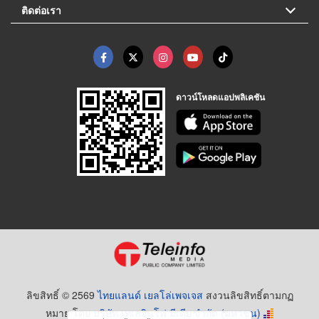
ติดต่อเรา
ดาวน์โหลดแอปพลิเคชัน
ลิขสิทธิ์ © 2569
ไทยแลนด์ เยลโล่เพจเจส
สงวนลิขสิทธิ์ตามกฏ
หมาย โดย
บริษัท เทเลอินโฟ มีเดีย จำกัด (มหาชน)