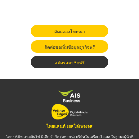
ติดต่อลงโฆษณา
ติดต่อขอเพิ่มข้อมูลธุรกิจฟรี
สมัครสมาชิกฟรี
ไทยแลนด์ เยลโล่เพจเจส
โดย บริษัท เทเลอินโฟ มีเดีย จำกัด (มหาชน) บริษัทในเครือเอไอเอส ในฐานะผู้นำที่