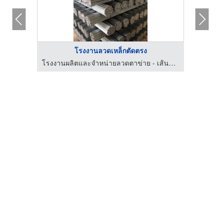
โรงงานลวดเหล็กตัดตรง
จำหน่ายแผ่นสแตนเลส อลูมิเนียม เหล็ก - บิสมาร์ค เมทัล
โรงงานผลิตและจำหน่ายลวดตาข่าย - เส้นชัยลวดตาข่าย