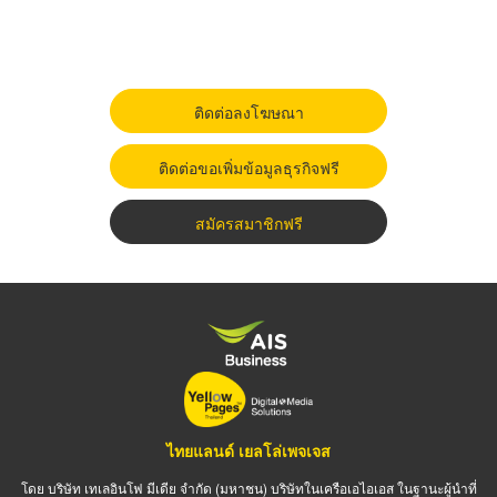
ติดต่อลงโฆษณา
ติดต่อขอเพิ่มข้อมูลธุรกิจฟรี
สมัครสมาชิกฟรี
ไทยแลนด์ เยลโล่เพจเจส
โดย บริษัท เทเลอินโฟ มีเดีย จำกัด (มหาชน) บริษัทในเครือเอไอเอส ในฐานะผู้นำที่