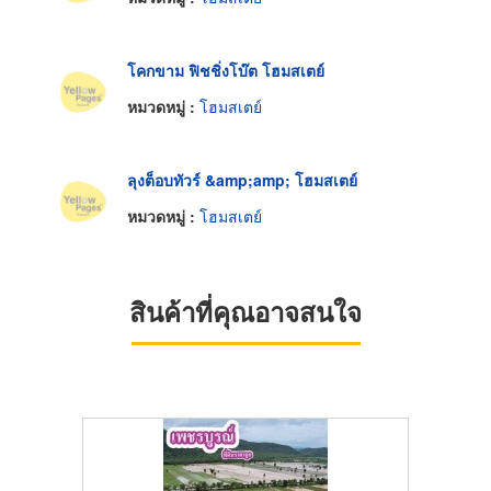
โคกขาม ฟิชชิ่งโบ๊ต โฮมสเตย์
หมวดหมู่ :
โฮมสเตย์
ลุงต็อบทัวร์ &amp;amp; โฮมสเตย์
หมวดหมู่ :
โฮมสเตย์
สินค้าที่คุณอาจสนใจ