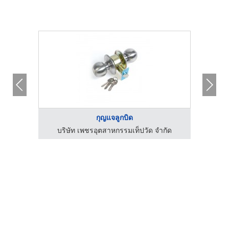
กุญแจลูกบิด
กัด
บริษัท เพชรอุตสาหกรรมเท็ปวัด จำกัด
บร