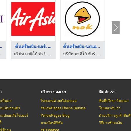
..
ตั๋วเครื่องบิน-แอร์เ ...
ตั๋วเครื่องบิน-นกแอร ...
ด์ เอ็กเพรส จำกัด
บริษัท มาติโก้ ทัวร์ แอนด์ เอ็กเพรส จำกัด
บริษัท มาติโก้ ทัวร์ แอนด์ เอ็กเพรส จำกัด
รา
บริการของเรา
ติดต่อเรา
มเป็นมา
ไทยแลนด์ เยลโล่เพจเจส
ทีมที่ปรึกษาโฆษณา
มเป็นส่วนตัว
YellowPages Online Service
โฆษณากับเรา
มปลอดภัยไซเบอร์
YellowPages Blog
ฝ่ายบริการลูกค้าสัมพั
้
นามบัตรดิจิทัล
วิธีการชำระเงิน
รใช้งาน
YP Chatbot