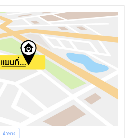
นำทาง