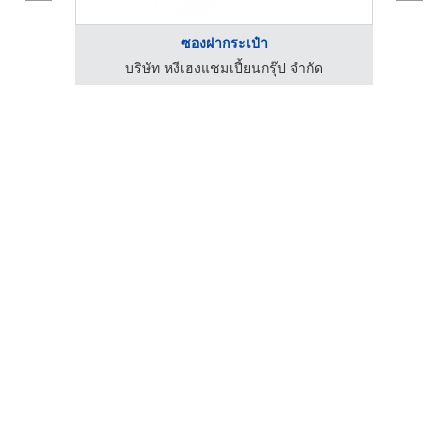
ซองฝากระเป๋า
ด
บริษัท หงีเฮงแชมเปี้ยนกรุ๊ป จำกัด