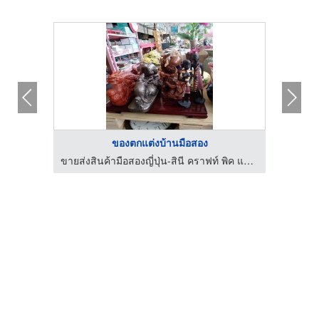
ของตกแต่งบ้านมือสอง
ขายส่งสินค้ามือสองญี่ปุ่น-สินี คราฟท์ พิค แอนด์ โค