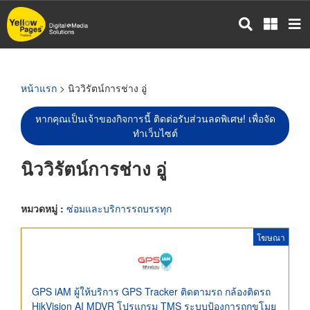
ข้าม
ไป
ยัง
เนื้อหา
หลัก
หน้าแรก
> นิววิรัตน์การช่าง อู่
หากคุณเป็นเจ้าของกิจการนี้ ติดต่อรับส่วนลดพิเศษ! เพื่อจัด
ทำเว็บไซต์
นิววิรัตน์การช่าง อู่
หมวดหมู่ :
ซ่อมและบริการรถบรรทุก
โฆษณา
GPS iAM ผู้ให้บริการ GPS Tracker ติดตามรถ กล้องติดรถ
HikVision AI MDVR โปรแกรม TMS ระบบป้องการถูกขโมย